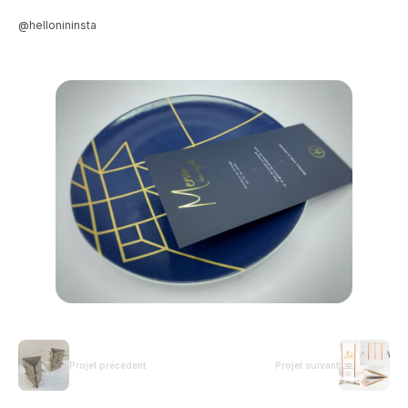
@hellonininsta
Projet précédent
Projet suivant