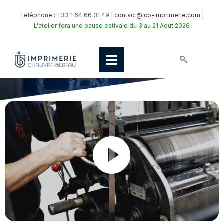
ICB IMPRIMERIE
Téléphone : +33 1 64 66 31 49 |
contact@icb-imprimerie.com
|
L'atelier fera une pause estivale du 3 au 21 Aout 2026
QUALITÉ &
SAVOIR-FAIRE
DEPUIS
1949
P
l
a
y
P
M
S
E
02:56
l
u
e
n