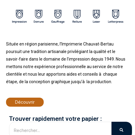
a
t
t
t
y
e
t
e
i
r
n
f
g
u
s
l
Située en région parisienne, l’Imprimerie Chauvat-Bertau
l
poursuit une tradition artisanale privilégiant la qualité et le
s
c
savoir-faire dans le domaine de l’impression depuis 1949. Nous
r
mettons notre expérience professionnelle au service de notre
e
clientèle et nous leur apportons aides et conseils à chaque
e
étape, de la conception graphique jusqu’à la production.
n
Découvrir
Trouver rapidement votre papier :