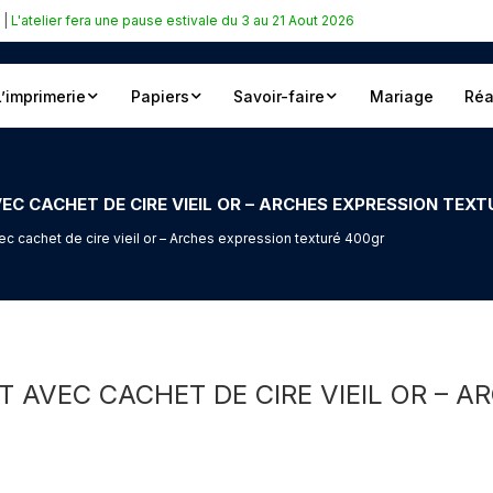
|
L'atelier fera une pause estivale du 3 au 21 Aout 2026
L’imprimerie
Papiers
Savoir-faire
Mariage
Réa
C CACHET DE CIRE VIEIL OR – ARCHES EXPRESSION TEX
 cachet de cire vieil or – Arches expression texturé 400gr
 AVEC CACHET DE CIRE VIEIL OR – A