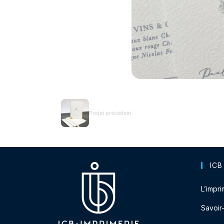
Projet précédent
ICB
L’impri
Savoir