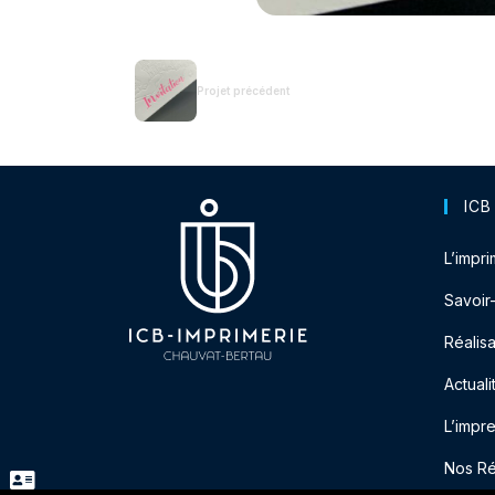
Projet précédent
ICB
L’impri
Savoir
Réalisa
Actuali
L’impr
Nos R