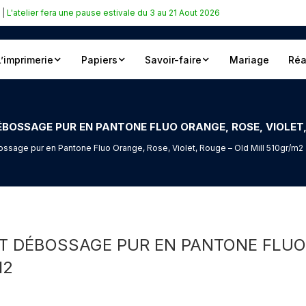
|
L'atelier fera une pause estivale du 3 au 21 Aout 2026
L’imprimerie
Papiers
Savoir-faire
Mariage
Réa
ÉBOSSAGE PUR EN PANTONE FLUO ORANGE, ROSE, VIOLET,
bossage pur en Pantone Fluo Orange, Rose, Violet, Rouge – Old Mill 510gr/m2
ET DÉBOSSAGE PUR EN PANTONE FLUO 
M2