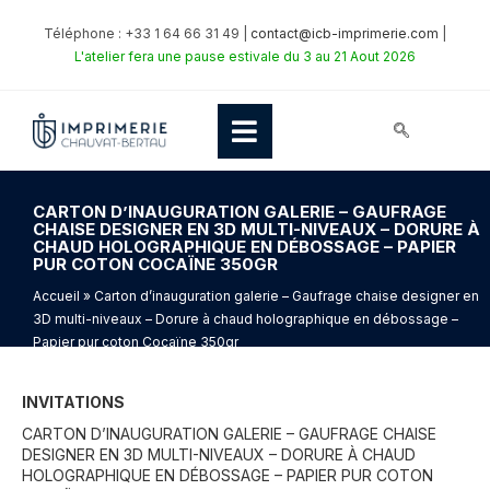
Téléphone : +33 1 64 66 31 49 |
contact@icb-imprimerie.com
|
L'atelier fera une pause estivale du 3 au 21 Aout 2026
CARTON D’INAUGURATION GALERIE – GAUFRAGE
CHAISE DESIGNER EN 3D MULTI-NIVEAUX – DORURE À
CHAUD HOLOGRAPHIQUE EN DÉBOSSAGE – PAPIER
PUR COTON COCAÏNE 350GR
Accueil
» Carton d’inauguration galerie – Gaufrage chaise designer en
3D multi-niveaux – Dorure à chaud holographique en débossage –
Papier pur coton Cocaïne 350gr
INVITATIONS
CARTON D’INAUGURATION GALERIE – GAUFRAGE CHAISE
DESIGNER EN 3D MULTI-NIVEAUX – DORURE À CHAUD
HOLOGRAPHIQUE EN DÉBOSSAGE – PAPIER PUR COTON