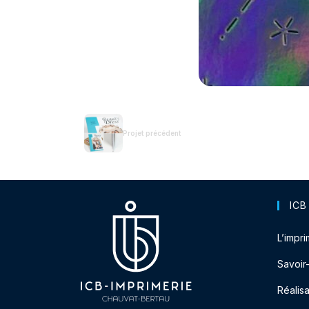
Projet précédent
ICB
L’impri
Savoir
Réalisa