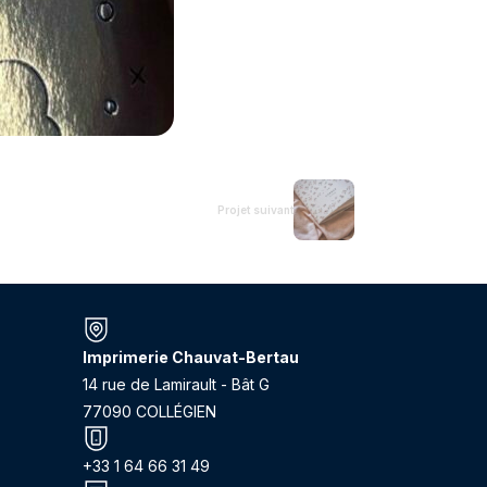
Projet suivant
Imprimerie Chauvat-Bertau
14 rue de Lamirault - Bât G
77090 COLLÉGIEN
+33 1 64 66 31 49