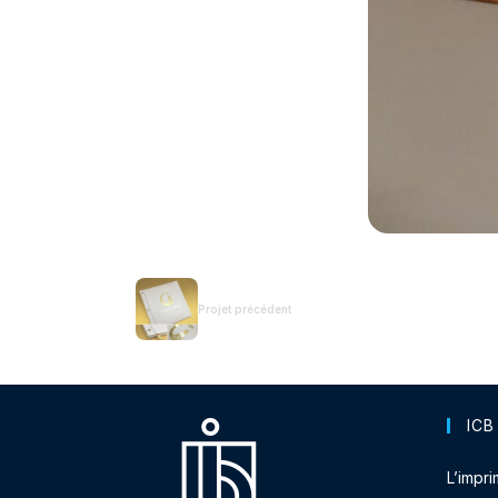
Projet précédent
ICB
L’impri