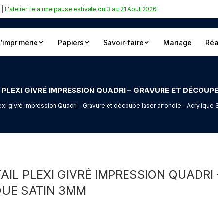
|
L'atelier fera une pause estivale du 3 au 21 Aout 2026
L’imprimerie
Papiers
Savoir-faire
Mariage
Réa
LEXI GIVRÉ IMPRESSION QUADRI – GRAVURE ET DÉCOUPE
exi givré impression Quadri – Gravure et découpe laser arrondie – Acrylique
IL PLEXI GIVRÉ IMPRESSION QUADRI
QUE SATIN 3MM