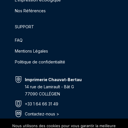
Nos Références
SUPPORT
FAQ
Mentions Légales
Politique de confidentialité
Imprimerie Chauvat-Bertau
14 rue de Lamirault - Bât G
77090 COLLÉGIEN
+33 1 64 66 31 49
Contactez-nous >
Itinéraire >
Nous utilisons des cookies pour vous garantir la meilleure