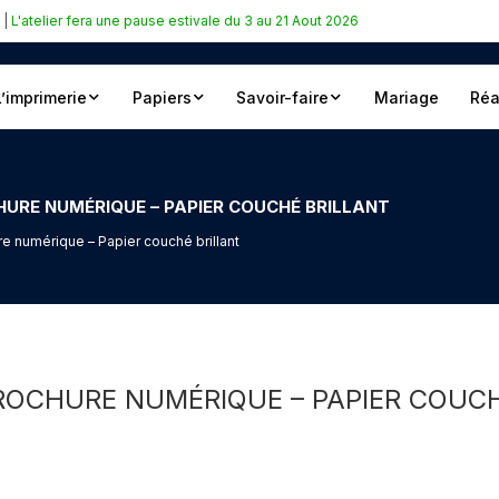
|
L'atelier fera une pause estivale du 3 au 21 Aout 2026
L’imprimerie
Papiers
Savoir-faire
Mariage
Réa
URE NUMÉRIQUE – PAPIER COUCHÉ BRILLANT
e numérique – Papier couché brillant
ROCHURE NUMÉRIQUE – PAPIER COUCH