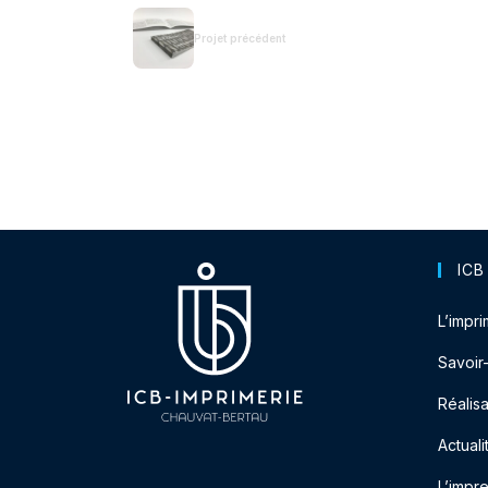
Projet précédent
ICB
L’impri
Savoir
Réalisa
Actuali
L’impr