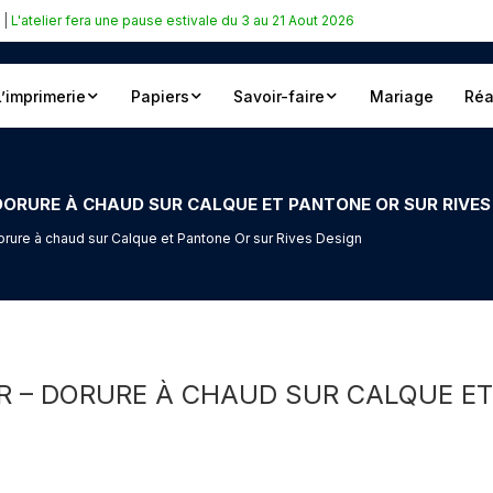
|
L'atelier fera une pause estivale du 3 au 21 Aout 2026
L’imprimerie
Papiers
Savoir-faire
Mariage
Réa
 DORURE À CHAUD SUR CALQUE ET PANTONE OR SUR RIVES
Dorure à chaud sur Calque et Pantone Or sur Rives Design
OR – DORURE À CHAUD SUR CALQUE ET