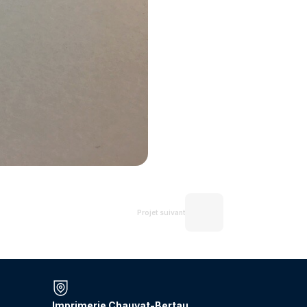
Projet suivant
Imprimerie Chauvat-Bertau