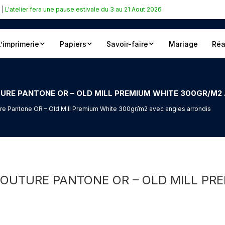
|
L'atelier fera une pause estivale du 3 au 21 Aout 2026
L’imprimerie
Papiers
Savoir-faire
Mariage
Réa
TURE PANTONE OR – OLD MILL PREMIUM WHITE 300GR/M2
ure Pantone OR – Old Mill Premium White 300gr/m2 avec angles arrondis
COUTURE PANTONE OR – OLD MILL PR