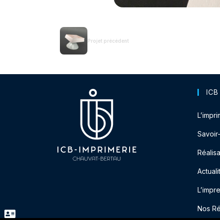
Projet précédent
ICB
L’impri
Savoir
Réalisa
Actuali
L’impr
Nos R