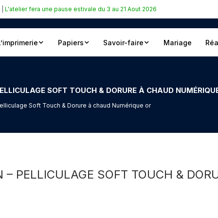
|
L'atelier fera une pause estivale du 3 au 21 Aout 2026
L’imprimerie
Papiers
Savoir-faire
Mariage
Réa
ELLICULAGE SOFT TOUCH & DORURE À CHAUD NUMÉRIQU
lliculage Soft Touch & Dorure à chaud Numérique or
 – PELLICULAGE SOFT TOUCH & DOR