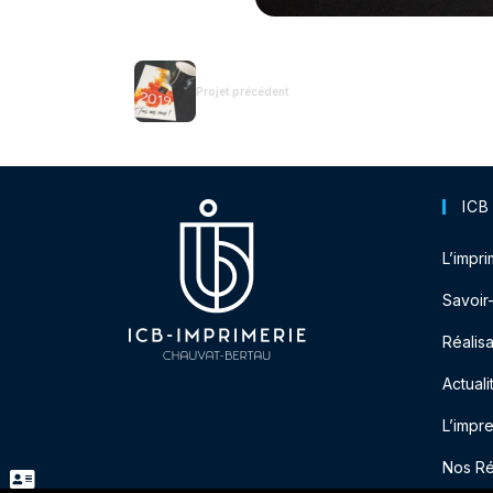
Projet précédent
ICB
L’impri
Savoir
Réalisa
Actuali
L’impr
Nos R