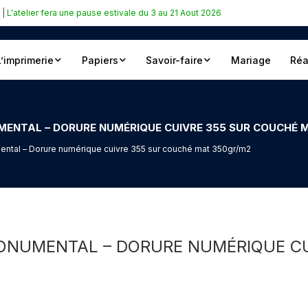
|
L'atelier fera une pause estivale du 3 au 21 Aout 2026
L’imprimerie
Papiers
Savoir-faire
Mariage
Réa
MENTAL – DORURE NUMÉRIQUE CUIVRE 355 SUR COUCHÉ 
ntal – Dorure numérique cuivre 355 sur couché mat 350gr/m2
ONUMENTAL – DORURE NUMÉRIQUE C