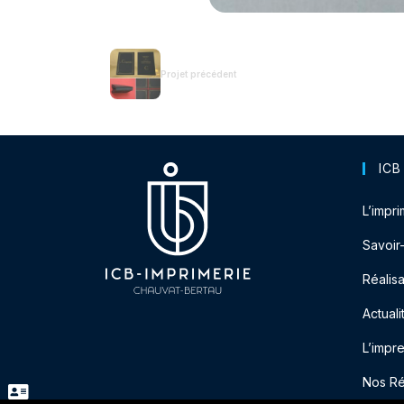
Projet précédent
ICB
L’impri
Savoir
Réalisa
Actuali
L’impr
Nos R