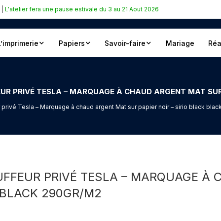
|
L'atelier fera une pause estivale du 3 au 21 Aout 2026
L’imprimerie
Papiers
Savoir-faire
Mariage
Réa
r privé Tesla – Marquage à chaud argent Mat sur papier noir – sirio black bla
AUFFEUR PRIVÉ TESLA – MARQUAGE À
K BLACK 290GR/M2