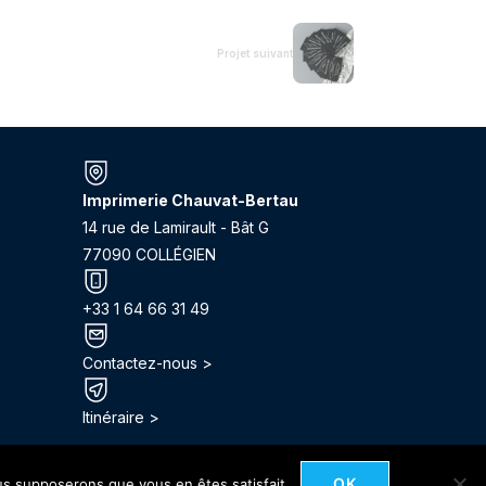
Projet suivant
Imprimerie Chauvat-Bertau
14 rue de Lamirault - Bât G
77090 COLLÉGIEN
+33 1 64 66 31 49
Contactez-nous >
Itinéraire >
OK
ous supposerons que vous en êtes satisfait.