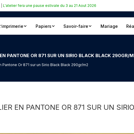
|
L'atelier fera une pause estivale du 3 au 21 Aout 2026
L’imprimerie
Papiers
Savoir-faire
Mariage
Réa
 EN PANTONE OR 871 SUR UN SIRIO BLACK BLACK 290GR/M
n Pantone Or 871 sur un Sirio Black Black 290gr/m2
LIER EN PANTONE OR 871 SUR UN SIR