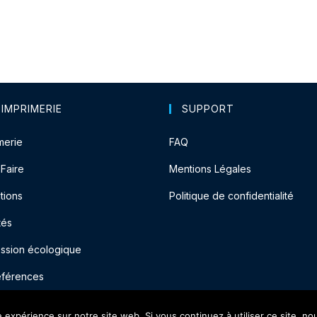
 IMPRIMERIE
SUPPORT
merie
FAQ
-Faire
Mentions Légales
tions
Politique de confidentialité
tés
ession écologique
éférences
e expérience sur notre site web. Si vous continuez à utiliser ce site, n