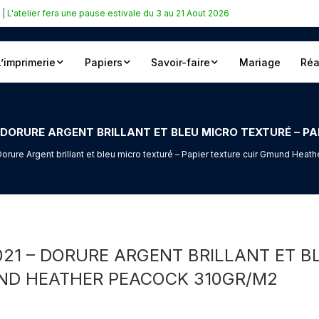
|
L'atelier fera une pause estivale du 3 au 21 Aout 2026
L’imprimerie
Papiers
Savoir-faire
Mariage
Réa
 Dorure Argent brillant et bleu micro texturé – Papier texture cuir Gmund Hea
021 – DORURE ARGENT BRILLANT ET B
UND HEATHER PEACOCK 310GR/M2