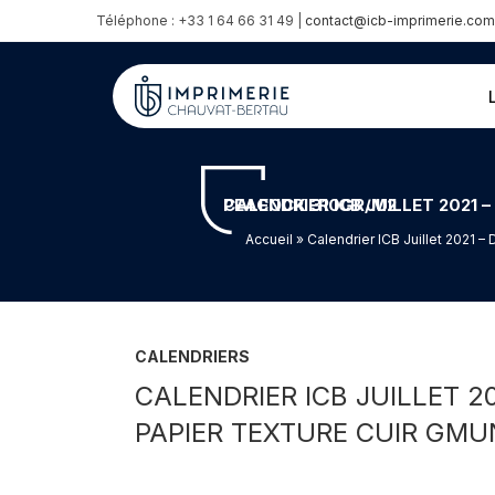
Téléphone : +33 1 64 66 31 49 |
contact@icb-imprimerie.com
CALENDRIER ICB JUILLET 2021 – DORURE ARGENT BRILLANT ET BLEU MICRO TEXTURÉ – PAPIER TEXTURE CUIR GMUND HEATHER PEACOCK 310GR/M2
Accueil
» Calendrier ICB Juillet 2021 –
CALENDRIERS
CALENDRIER ICB JUILLET 2
PAPIER TEXTURE CUIR GM