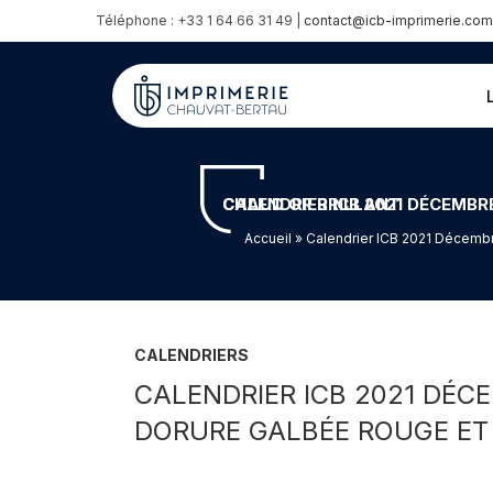
Téléphone : +33 1 64 66 31 49 |
contact@icb-imprimerie.com
CALENDRIER ICB 2021 DÉCEMBRE – GMUND FOR FOOD SALT 310GR CONTRE COLLÉ DUPLEX- DORURE GALBÉE ROUGE ET MARQUAGE À CHAUD OR BRILLANT
Accueil
» Calendrier ICB 2021 Décembre
CALENDRIERS
CALENDRIER ICB 2021 DÉC
DORURE GALBÉE ROUGE ET