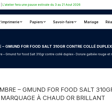
|
L'atelier fera une pause estivale du 3 au 21 Aout 2026
L’imprimerie
Papiers
Savoir-faire
Mariage
Réa
 – Gmund for food Salt 310gr contre collé duplex- Dorure galbée rouge et 
EMBRE – GMUND FOR FOOD SALT 310G
 MARQUAGE À CHAUD OR BRILLANT