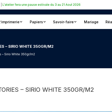
|
L'atelier fera une pause estivale du 3 au 21 Aout 2026
L’imprimerie
Papiers
Savoir-faire
Mariage
Réa
ES – SIRIO WHITE 350GR/M2
s – Sirio White 350gr/m2
ORIES – SIRIO WHITE 350GR/M2