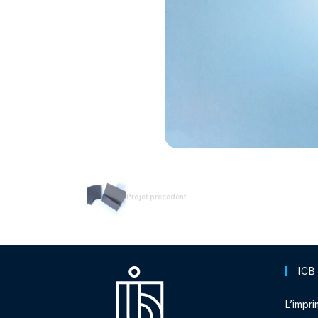
Projet précédent
ICB
L’impri