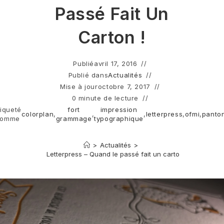
Passé Fait Un
Carton !
Publié
avril 17, 2016
Publié dans
Actualités
Mise à jour
octobre 7, 2017
0 minute de lecture
tiqueté
fort
impression
colorplan
,
,
,
letterpress
,
ofmi
,
panto
comme
grammage
typographique
>
Actualités
>
Le Letterpress – Quand le passé fait un carton !