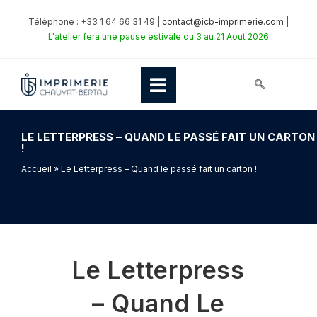
Téléphone : +33 1 64 66 31 49 |
contact@icb-imprimerie.com
|
L'atelier fera une pause estivale du 3 au 21 Aout 2026
LE LETTERPRESS – QUAND LE PASSÉ FAIT UN CARTON
!
Accueil
» Le Letterpress – Quand le passé fait un carton !
Le Letterpress
– Quand Le