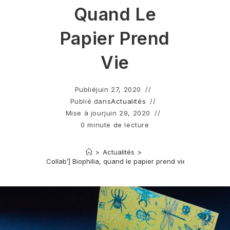
Quand Le
Papier Prend
Vie
Publié
juin 27, 2020
Publié dans
Actualités
Mise à jour
juin 29, 2020
0 minute de lecture
>
Actualités
>
[Collab’] Biophilia, quand le papier prend vie