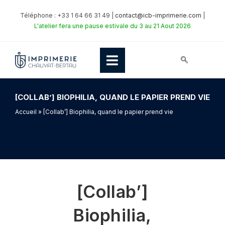
Téléphone : +33 1 64 66 31 49 |
contact@icb-imprimerie.com
|
L'atelier fera une pause estivale du 3 au 21 Aout 2026
[COLLAB’] BIOPHILIA, QUAND LE PAPIER PREND VIE
Accueil
» [Collab’] Biophilia, quand le papier prend vie
[Collab’]
Biophilia,