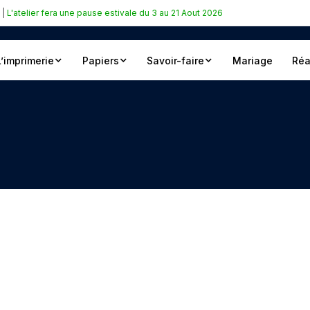
|
L'atelier fera une pause estivale du 3 au 21 Aout 2026
L’imprimerie
Papiers
Savoir-faire
Mariage
Réa