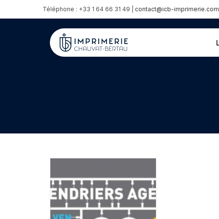
Téléphone : +33 1 64 66 31 49 |
contact@icb-imprimerie.com