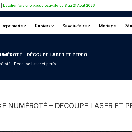
|
L'atelier fera une pause estivale du 3 au 21 Aout 2026
L’imprimerie
Papiers
Savoir-faire
Mariage
Réa
NUMÉROTÉ – DÉCOUPE LASER ET PERFO
uméroté – Découpe Laser et perfo
XE NUMÉROTÉ – DÉCOUPE LASER ET P