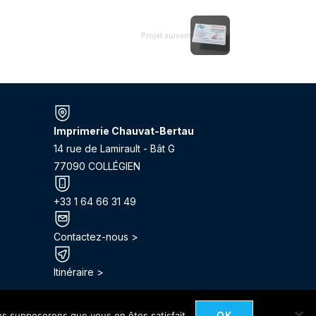
Projet suivant
Imprimerie Chauvat-Bertau
14 rue de Lamirault - Bât G
77090 COLLÉGIEN
+33 1 64 66 31 49
Contactez-nous >
Itinéraire >
OK
ous supposerons que vous en êtes satisfait.