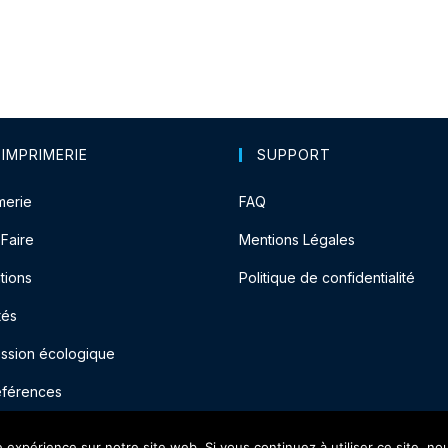
 IMPRIMERIE
SUPPORT
merie
FAQ
-Faire
Mentions Légales
tions
Politique de confidentialité
tés
ession écologique
éférences
e expérience sur notre site web. Si vous continuez à utiliser ce site, n