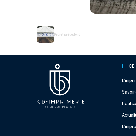
Projet précédent
ICB
L’impri
Savoir
Réalisa
Actuali
L’impr