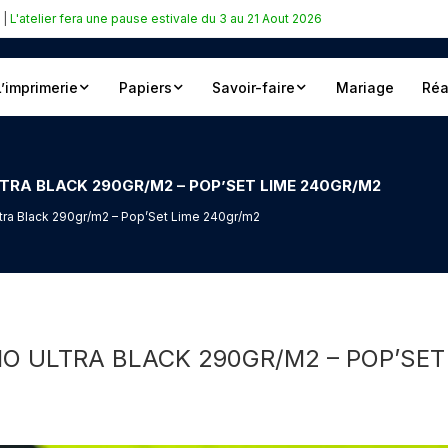
|
L'atelier fera une pause estivale du 3 au 21 Aout 2026
L’imprimerie
Papiers
Savoir-faire
Mariage
Réa
ULTRA BLACK 290GR/M2 – POP’SET LIME 240GR/M2
ltra Black 290gr/m2 – Pop’Set Lime 240gr/m2
IO ULTRA BLACK 290GR/M2 – POP’SET