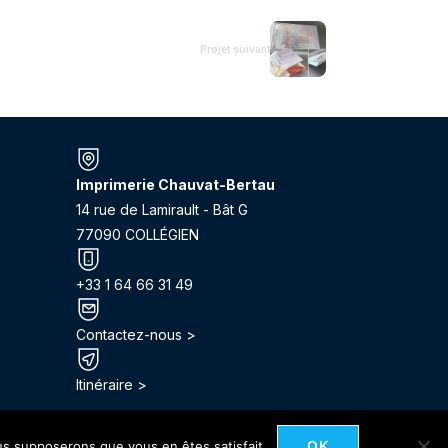
Projet suivant
Imprimerie Chauvat-Bertau
14 rue de Lamirault - Bât G
77090 COLLÉGIEN
+33 1 64 66 31 49
Contactez-nous >
Itinéraire >
OK
ous supposerons que vous en êtes satisfait.