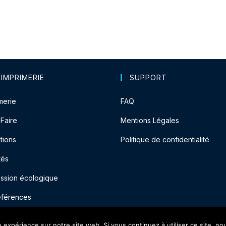
 IMPRIMERIE
SUPPORT
merie
FAQ
-Faire
Mentions Légales
tions
Politique de confidentialité
tés
ession écologique
éférences
e expérience sur notre site web. Si vous continuez à utiliser ce site, n