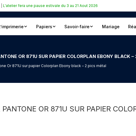
|
L'atelier fera une pause estivale du 3 au 21 Aout 2026
L’imprimerie
Papiers
Savoir-faire
Mariage
Réa
NTONE OR 871U SUR PAPIER COLORPLAN EBONY BLACK – 
tone Or 871U sur papier Colorplan Ebony black – 2 pics métal
R PANTONE OR 871U SUR PAPIER COLO