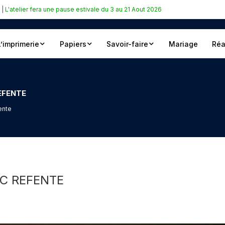
|
L'atelier fera une pause estivale du 3 au 21 Aout 2026
L’imprimerie
Papiers
Savoir-faire
Mariage
Réa
EFENTE
ente
C REFENTE