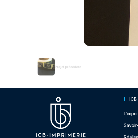
Projet précédent
ICB
L’impri
Savoir
Réalisa