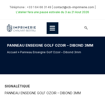
Téléphone : +33 1 64 66 31 49 |
contact@icb-imprimerie.com
|
L'atelier fera une pause estivale du 3 au 21 Aout 2026
PANNEAU ENSEIGNE GOLF OZOIR – DIBOND 3MM
Accueil
» Panneau Enseigne Golf Ozoir – Dibond 3mm
SIGNALÉTIQUE
PANNEAU ENSEIGNE GOLF OZOIR – DIBOND 3MM