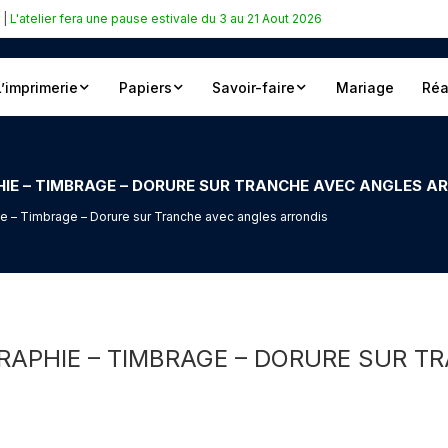
|
L'atelier fera une pause estivale du 3 au 21 Aout 2026
L’imprimerie
Papiers
Savoir-faire
Mariage
Réa
HIE – TIMBRAGE – DORURE SUR TRANCHE AVEC ANGLES A
e – Timbrage – Dorure sur Tranche avec angles arrondis
RAPHIE – TIMBRAGE – DORURE SUR 