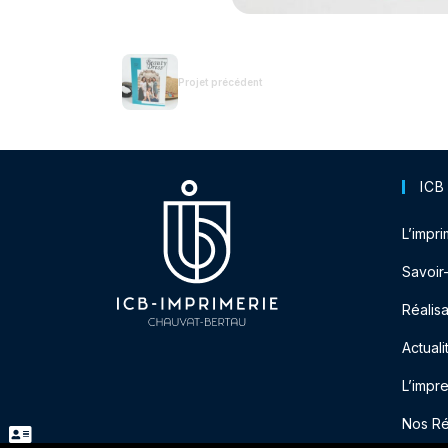
Projet précédent
ICB
L’impri
Savoir
Réalisa
Actuali
L’impr
Nos R