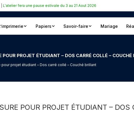
|
L'atelier fera une pause estivale du 3 au 21 Aout 2026
L’imprimerie
Papiers
Savoir-faire
Mariage
Réa
 POUR PROJET ÉTUDIANT – DOS CARRÉ COLLÉ – COUCHÉ 
our projet étudiant – Dos carré collé – Couché brillant
SURE POUR PROJET ÉTUDIANT – DOS 