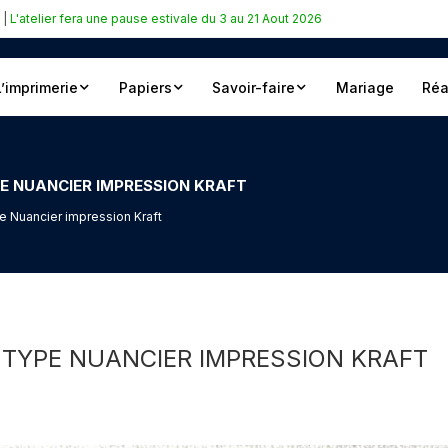
|
L'atelier fera une pause estivale du 3 au 21 Aout 2026
L’imprimerie
Papiers
Savoir-faire
Mariage
Réa
PE NUANCIER IMPRESSION KRAFT
e Nuancier impression Kraft
 TYPE NUANCIER IMPRESSION KRAFT