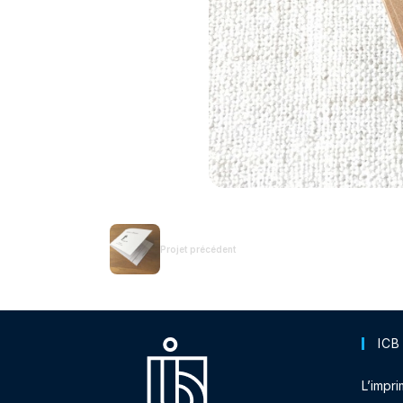
Projet précédent
ICB
L’impri