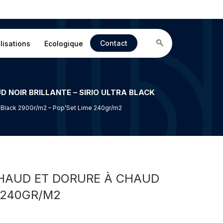
Contact
lisations
Ecologique
tra Black 290Gr/m2 – Pop’Set Lime 240gr/m2
CHAUD ET DORURE À CHAUD
E 240GR/M2