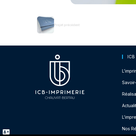
Projet précédent
ICB
L’impri
Savoir
Réalisa
Actuali
L’impr
Nos R