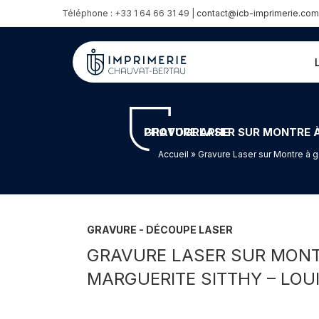
Téléphone : +33 1 64 66 31 49 |
contact@icb-imprimerie.com
GRAVURE LASER SUR MONTRE À GOUSSET ROBERT HOUDIN – MAISON DE LA MAGIE – MARGUERITE SITTHY – LOUIS DEFER PHOTOGRAPHE
Accueil
» Gravure Laser sur Montre à 
GRAVURE - DÉCOUPE LASER
GRAVURE LASER SUR MONTR
MARGUERITE SITTHY – LO