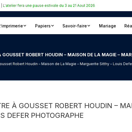
|
L'atelier fera une pause estivale du 3 au 21 Aout 2026
L’imprimerie
Papiers
Savoir-faire
Mariage
Réa
gousset Robert Houdin – Maison de La Magie – Marguerite Sitthy – Louis Def
E À GOUSSET ROBERT HOUDIN – MAI
UIS DEFER PHOTOGRAPHE