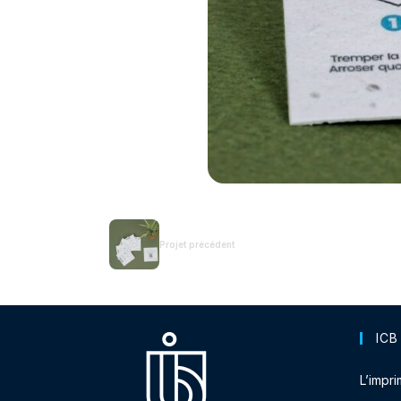
Projet précédent
ICB
L’impri