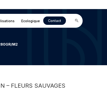
Contact
lisations
Ecologique
 280GR/M2
ON – FLEURS SAUVAGES