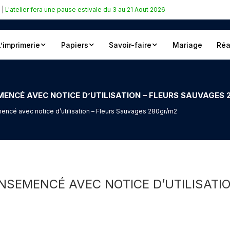
|
L'atelier fera une pause estivale du 3 au 21 Aout 2026
L’imprimerie
Papiers
Savoir-faire
Mariage
Réa
MENCÉ AVEC NOTICE D’UTILISATION – FLEURS SAUVAGES
encé avec notice d’utilisation – Fleurs Sauvages 280gr/m2
ENSEMENCÉ AVEC NOTICE D’UTILISATI