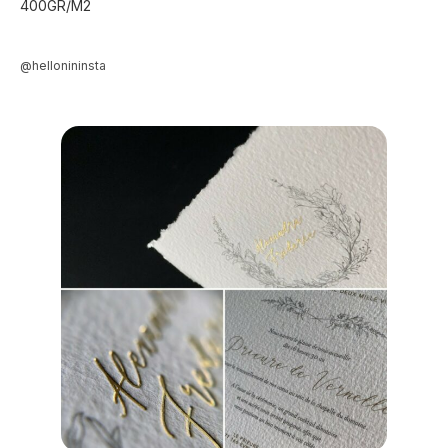
400GR/M2
@hellonininsta