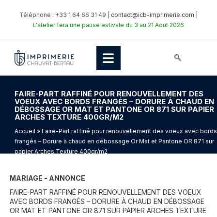
Téléphone : +33 1 64 66 31 49 |
contact@icb-imprimerie.com
|
L'atelier fera une pause estivale du 3 au 21 Aout 2026
FAIRE-PART RAFFINÉ POUR RENOUVELLEMENT DES
VOEUX AVEC BORDS FRANGÉS – DORURE À CHAUD EN
DÉBOSSAGE OR MAT ET PANTONE OR 871 SUR PAPIER
ARCHES TEXTURE 400GR/M2
Accueil
» Faire-Part raffiné pour renouvellement des voeux avec bords
frangés – Dorure à chaud en débossage Or Mat et Pantone OR 871 sur
papier Arches Texture 400gr/m2
MARIAGE - ANNONCE
FAIRE-PART RAFFINÉ POUR RENOUVELLEMENT DES VOEUX
AVEC BORDS FRANGÉS – DORURE À CHAUD EN DÉBOSSAGE
OR MAT ET PANTONE OR 871 SUR PAPIER ARCHES TEXTURE