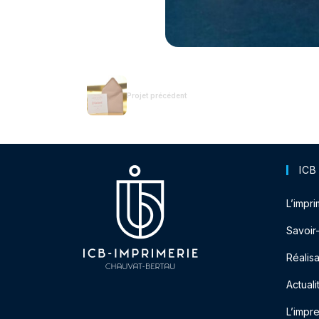
Projet précédent
ICB
L’impri
Savoir
Réalisa
Actuali
L’impr