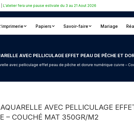
|
L'atelier fera une pause estivale du 3 au 21 Aout 2026
L’imprimerie
Papiers
Savoir-faire
Mariage
Réa
arelle avec pelliculage effet peau de pêche et dorure numérique cuivre – 
 AQUARELLE AVEC PELLICULAGE EFFE
E – COUCHÉ MAT 350GR/M2