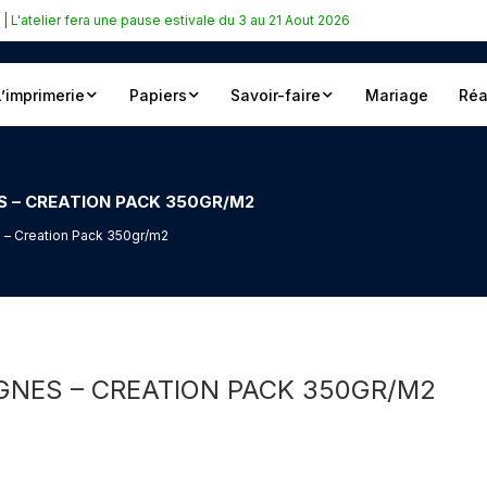
|
L'atelier fera une pause estivale du 3 au 21 Aout 2026
L’imprimerie
Papiers
Savoir-faire
Mariage
Réa
S – CREATION PACK 350GR/M2
s – Creation Pack 350gr/m2
IGNES – CREATION PACK 350GR/M2