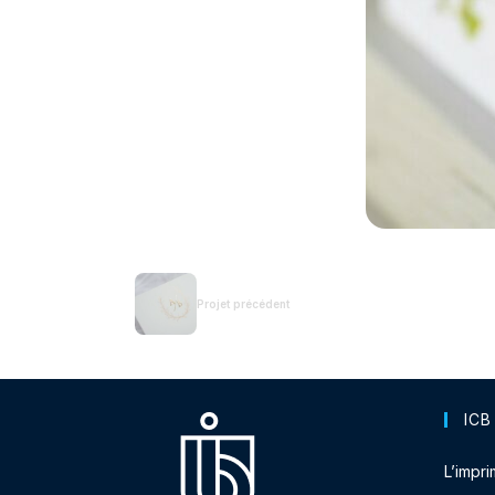
Projet précédent
ICB
L’impri