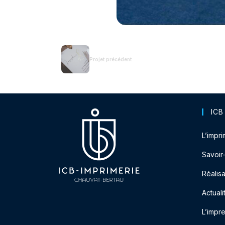
Projet précédent
ICB
L’impri
Savoir
Réalisa
Actuali
L’impr