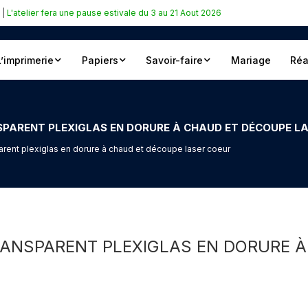
|
L'atelier fera une pause estivale du 3 au 21 Aout 2026
L’imprimerie
Papiers
Savoir-faire
Mariage
Réa
SPARENT PLEXIGLAS EN DORURE À CHAUD ET DÉCOUPE L
arent plexiglas en dorure à chaud et découpe laser coeur
TRANSPARENT PLEXIGLAS EN DORURE 