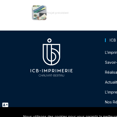
Projet précédent
ICB
L’impri
Savoir
Réalisa
Actuali
L’impr
Nos R
Nous utilisons des cookies pour vous garantir la meilleur