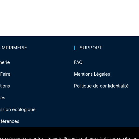
 IMPRIMERIE
SUPPORT
merie
FAQ
-Faire
Mentions Légales
tions
Politique de confidentialité
tés
ession écologique
éférences
e expérience sur notre site web. Si vous continuez à utiliser ce site, n