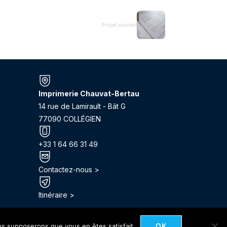
Projet suivant
Imprimerie Chauvat-Bertau
14 rue de Lamirault - Bât G
77090 COLLÉGIEN
+33 1 64 66 31 49
Contactez-nous >
Itinéraire >
OK
ous supposerons que vous en êtes satisfait.