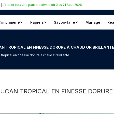
|
L'atelier fera une pause estivale du 3 au 21 Aout 2026
L’imprimerie
Papiers
Savoir-faire
Mariage
Réa
AN TROPICAL EN FINESSE DORURE À CHAUD OR BRILLANT
tropical en finesse dorure à chaud Or Brillante
OUCAN TROPICAL EN FINESSE DORURE