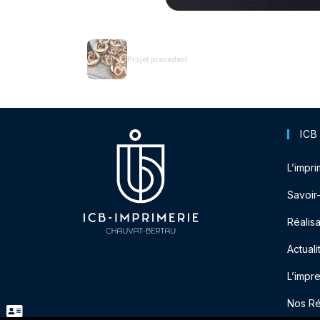
Projet précédent
ICB
L’impri
Savoir
Réalisa
Actuali
L’impr
Nos R