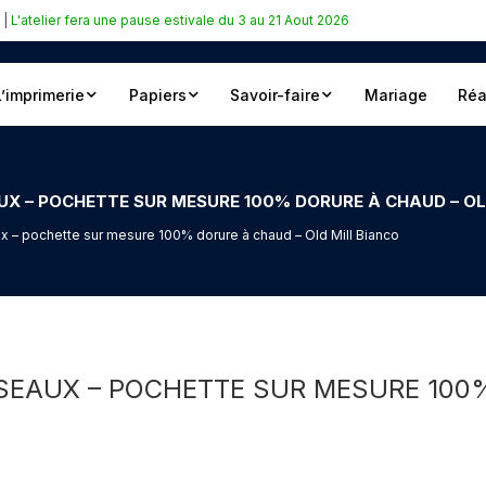
|
L'atelier fera une pause estivale du 3 au 21 Aout 2026
L’imprimerie
Papiers
Savoir-faire
Mariage
Réa
UX – POCHETTE SUR MESURE 100% DORURE À CHAUD – OL
x – pochette sur mesure 100% dorure à chaud – Old Mill Bianco
ISEAUX – POCHETTE SUR MESURE 100