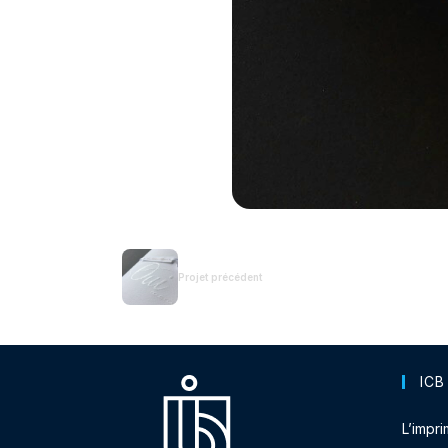
Projet précédent
ICB
L’impri