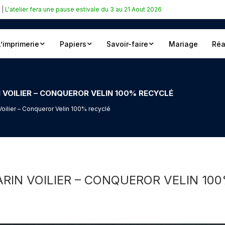
|
L'atelier fera une pause estivale du 3 au 21 Aout 2026
L’imprimerie
Papiers
Savoir-faire
Mariage
Réa
 VOILIER – CONQUEROR VELIN 100% RECYCLÉ
Voilier – Conqueror Velin 100% recyclé
ARIN VOILIER – CONQUEROR VELIN 10