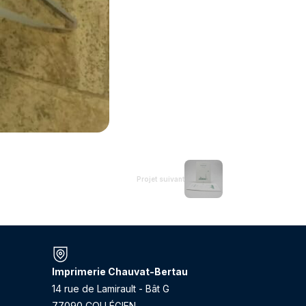
Projet suivant
Imprimerie Chauvat-Bertau
14 rue de Lamirault - Bât G
77090 COLLÉGIEN