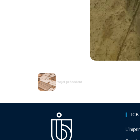
Projet précédent
ICB
L’impri