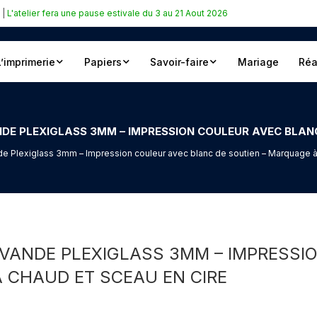
|
L'atelier fera une pause estivale du 3 au 21 Aout 2026
L’imprimerie
Papiers
Savoir-faire
Mariage
Réa
de Plexiglass 3mm – Impression couleur avec blanc de soutien – Marquage à
AVANDE PLEXIGLASS 3MM – IMPRESS
 CHAUD ET SCEAU EN CIRE