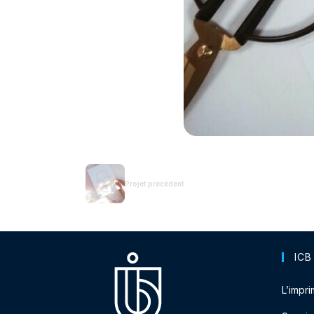
Projet précédent
ICB
L’impri