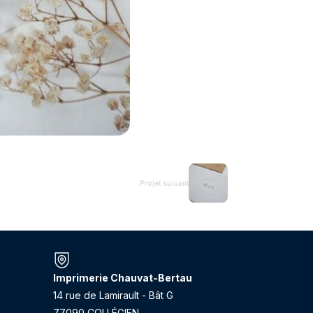
Projet suivant
Imprimerie Chauvat-Bertau
14 rue de Lamirault - Bât G
77090 COLLÉGIEN