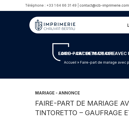
Téléphone : +33 1 64 66 31 49 |
contact@icb-imprimerie.com
FAIRE-PART DE MARIAGE AVEC POCHETTE SIMPLE ET ÉLÉGANT – PAPIER TEXTURÉ TINTORETTO – GAUFRAGE ET PANTONE OR 871 SUR LOGO – CACHETS DE CIRE
Accueil
» Faire-part de mariage avec p
MARIAGE - ANNONCE
FAIRE-PART DE MARIAGE A
TINTORETTO – GAUFRAGE E