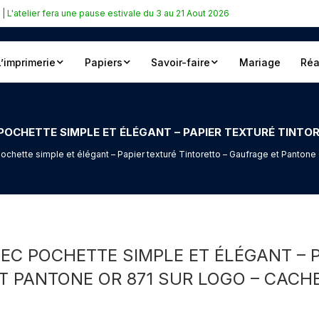
|
L'atelier fera une pause estivale du 3 au 21 Aout 2026
L’imprimerie
Papiers
Savoir-faire
Mariage
Réa
ochette simple et élégant – Papier texturé Tintoretto – Gaufrage et Pantone 
VEC POCHETTE SIMPLE ET ÉLÉGANT – 
T PANTONE OR 871 SUR LOGO – CACHE