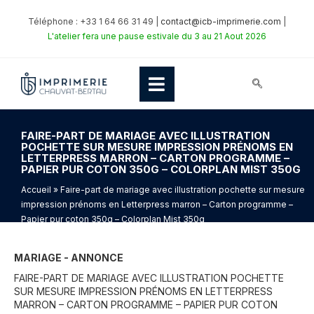
Téléphone : +33 1 64 66 31 49 |
contact@icb-imprimerie.com
|
L'atelier fera une pause estivale du 3 au 21 Aout 2026
FAIRE-PART DE MARIAGE AVEC ILLUSTRATION
POCHETTE SUR MESURE IMPRESSION PRÉNOMS EN
LETTERPRESS MARRON – CARTON PROGRAMME –
PAPIER PUR COTON 350G – COLORPLAN MIST 350G
Accueil
» Faire-part de mariage avec illustration pochette sur mesure
impression prénoms en Letterpress marron – Carton programme –
Papier pur coton 350g – Colorplan Mist 350g
MARIAGE - ANNONCE
FAIRE-PART DE MARIAGE AVEC ILLUSTRATION POCHETTE
SUR MESURE IMPRESSION PRÉNOMS EN LETTERPRESS
MARRON – CARTON PROGRAMME – PAPIER PUR COTON