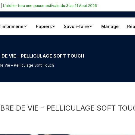
|
L'atelier fera une pause estivale du 3 au 21 Aout 2026
L’imprimerie
Papiers
Savoir-faire
Mariage
Réa
 DE VIE – PELLICULAGE SOFT TOUCH
de Vie – Pelliculage Soft Touch
RBRE DE VIE – PELLICULAGE SOFT TO