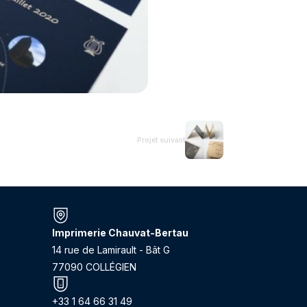
Projet suivant
Imprimerie Chauvat-Bertau
14 rue de Lamirault - Bât G
77090 COLLÉGIEN
+33 1 64 66 31 49