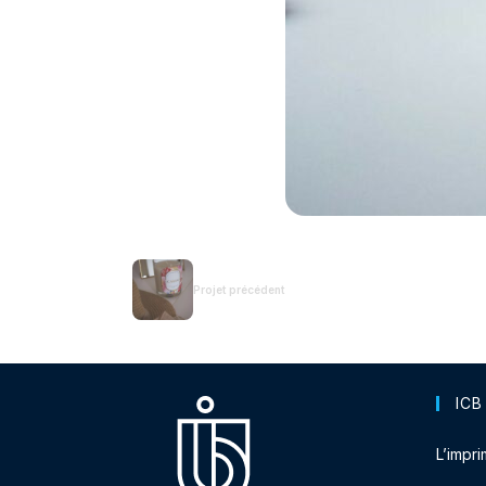
Projet précédent
ICB
L’impri