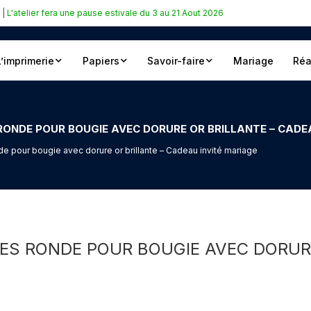
|
L'atelier fera une pause estivale du 3 au 21 Aout 2026
L’imprimerie
Papiers
Savoir-faire
Mariage
Réa
ONDE POUR BOUGIE AVEC DORURE OR BRILLANTE – CADEA
de pour bougie avec dorure or brillante – Cadeau invité mariage
ES RONDE POUR BOUGIE AVEC DORUR