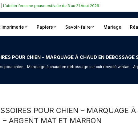
|
L'atelier fera une pause estivale du 3 au 21 Aout 2026
L’imprimerie
Papiers
Savoir-faire
Mariage
Réa
es pour chien – Marquage à chaud en débossage sur cuir recyclé wintan – Ar
ESSOIRES POUR CHIEN – MARQUAGE 
N – ARGENT MAT ET MARRON