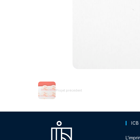
Projet précédent
ICB
L’impri