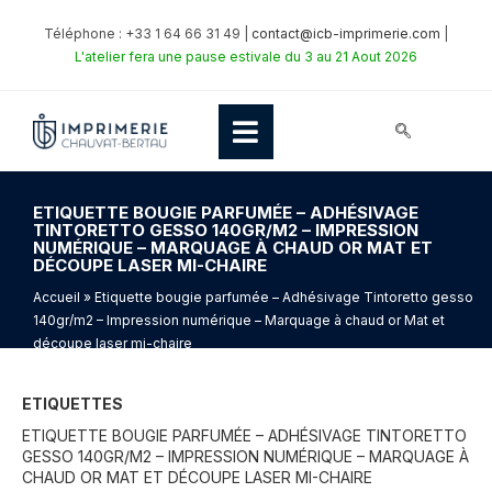
Téléphone : +33 1 64 66 31 49 |
contact@icb-imprimerie.com
|
L'atelier fera une pause estivale du 3 au 21 Aout 2026
ETIQUETTE BOUGIE PARFUMÉE – ADHÉSIVAGE
TINTORETTO GESSO 140GR/M2 – IMPRESSION
NUMÉRIQUE – MARQUAGE À CHAUD OR MAT ET
DÉCOUPE LASER MI-CHAIRE
Accueil
» Etiquette bougie parfumée – Adhésivage Tintoretto gesso
140gr/m2 – Impression numérique – Marquage à chaud or Mat et
découpe laser mi-chaire
ETIQUETTES
ETIQUETTE BOUGIE PARFUMÉE – ADHÉSIVAGE TINTORETTO
GESSO 140GR/M2 – IMPRESSION NUMÉRIQUE – MARQUAGE À
CHAUD OR MAT ET DÉCOUPE LASER MI-CHAIRE