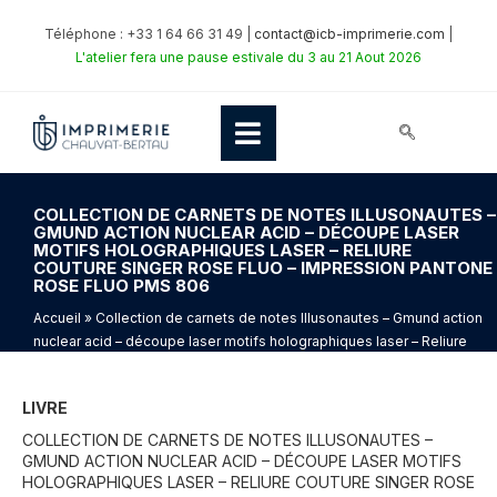
Téléphone : +33 1 64 66 31 49 |
contact@icb-imprimerie.com
|
L'atelier fera une pause estivale du 3 au 21 Aout 2026
COLLECTION DE CARNETS DE NOTES ILLUSONAUTES –
GMUND ACTION NUCLEAR ACID – DÉCOUPE LASER
MOTIFS HOLOGRAPHIQUES LASER – RELIURE
COUTURE SINGER ROSE FLUO – IMPRESSION PANTONE
ROSE FLUO PMS 806
Accueil
» Collection de carnets de notes Illusonautes – Gmund action
nuclear acid – découpe laser motifs holographiques laser – Reliure
couture singer Rose Fluo – impression Pantone Rose fluo PMS 806
LIVRE
COLLECTION DE CARNETS DE NOTES ILLUSONAUTES –
GMUND ACTION NUCLEAR ACID – DÉCOUPE LASER MOTIFS
HOLOGRAPHIQUES LASER – RELIURE COUTURE SINGER ROSE