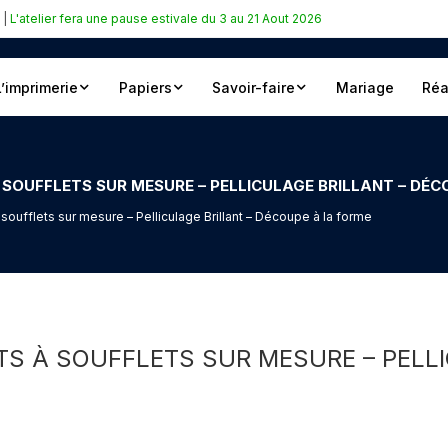
|
L'atelier fera une pause estivale du 3 au 21 Aout 2026
L’imprimerie
Papiers
Savoir-faire
Mariage
Réa
SOUFFLETS SUR MESURE – PELLICULAGE BRILLANT – DÉC
ufflets sur mesure – Pelliculage Brillant – Découpe à la forme
S À SOUFFLETS SUR MESURE – PELLI