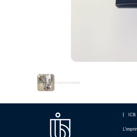
Projet précédent
ICB
L’impri