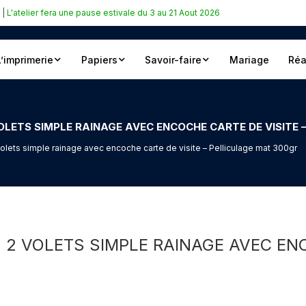
|
L'atelier fera une pause estivale du 3 au 21 Aout 2026
L’imprimerie
Papiers
Savoir-faire
Mariage
Réa
OLETS SIMPLE RAINAGE AVEC ENCOCHE CARTE DE VISITE 
lets simple rainage avec encoche carte de visite – Pelliculage mat 300gr
 2 VOLETS SIMPLE RAINAGE AVEC ENC